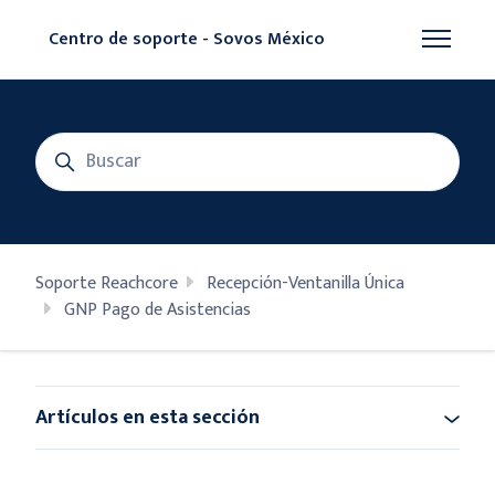
Saltar al contenido principal
Centro de soporte - Sovos México
Abrir/cer
Búsqueda
Soporte Reachcore
Recepción-Ventanilla Única
GNP Pago de Asistencias
Artículos en esta sección