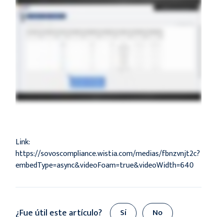
Link:
https://sovoscompliance.wistia.com/medias/fbnzvnjt2c?
embedType=async&videoFoam=true&videoWidth=640
¿Fue útil este artículo?
Sí
No