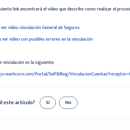
guiente link encontrará el video que describe como realizar el proc
a ver vídeo vinculación General de Seguros
a ver video con posibles errores en la vinculación
e vinculación es la siguiente:
go.reachcore.com/Portal/SelfBilling/VinculacionCuentas?receptor
il este artículo?
Sí
No