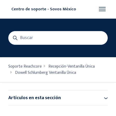
Saltar al contenido principal
Centro de soporte - Sovos México
Abrir/cer
Búsqueda
Soporte Reachcore
Recepción-Ventanilla Única
Dowell Schlumberg Ventanilla Única
Artículos en esta sección