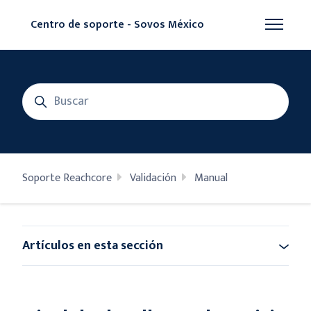
Saltar al contenido principal
Centro de soporte - Sovos México
Abrir/cer
Búsqueda
Soporte Reachcore
Validación
Manual
Artículos en esta sección