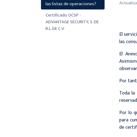
Actualiz
las listas de operaciones?
Certificado OCSP -
ADVANTAGE SECURITY, S. DE
R.L. DE C.V.
El servi
las cons
El Anex
Asimismo
observar
Por tan
Toda la
reservada
Por lo q
para cum
de certi