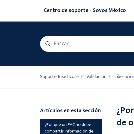
Saltar al contenido principal
Centro de soporte - Sovos México
Búsqueda
Soporte Reachcore
Validación
Liberacio
¿Por
Artículos en esta sección
de o
¿Por qué un PAC no debe
compartir información de