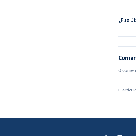
¿Fue út
Comen
0 comen
El artícu