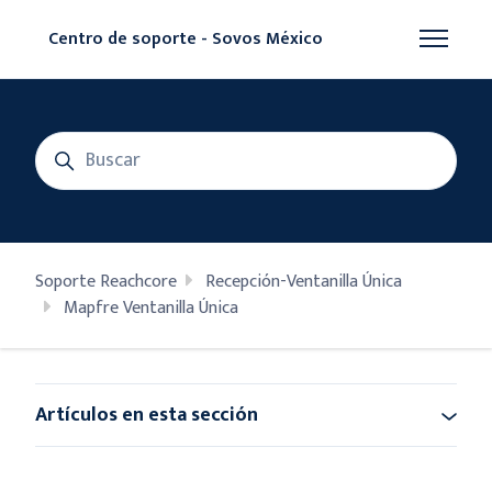
Saltar al contenido principal
Centro de soporte - Sovos México
Abrir/cer
Búsqueda
Soporte Reachcore
Recepción-Ventanilla Única
Mapfre Ventanilla Única
Artículos en esta sección