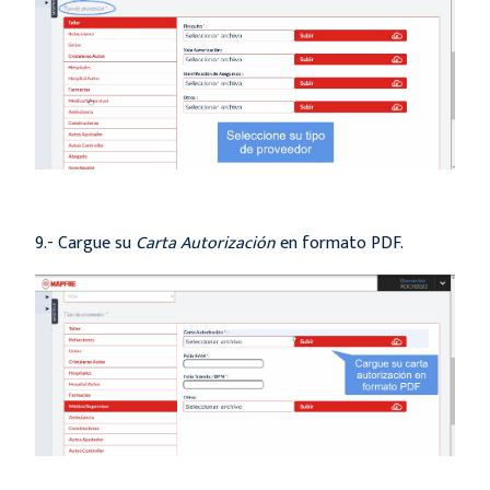
9.- Cargue su
Carta Autorización
en formato PDF.