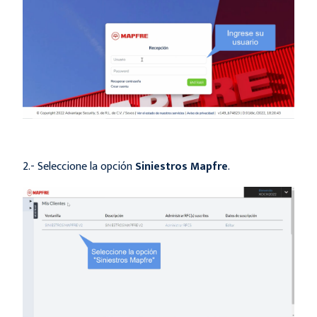
2.- Seleccione la opción
Siniestros Mapfre
.